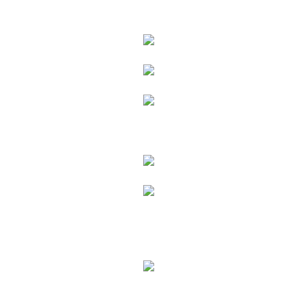
Produkter
Interiör
Olja
Lack
Rengöring och skötsel
Exteriör
Beläggningar
Rengöring och skötsel
Ecoline