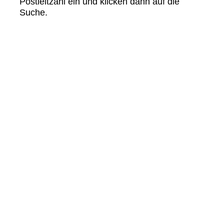
Postleitzahl ein und klicken dann auf die
Suche.
Om oss
Vilka vi är
Vad vi står för
Karriär
Press och nyheter
Nyhetsbrev
Service
Vanliga frågor och svar
Applikationsfilmer
Tekniska datablad
Skötselanvisningar
Safety data sheets