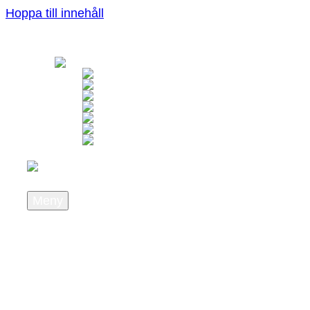
Hoppa till innehåll
Meny
Om oss
Vilka vi är
Vad vi står för
Karriär
Press och nyheter
Nyhetsbrev