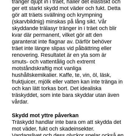
tränger djupt in i träet, håller det elastiskt och
ger ett starkt skydd mot väder och fukt. Detta
gör att träets svällning och krympning
(skarvbildnig) minskas på lång sikt. Vår
skyddande trälasyr tränger in i träet och blir
kvar där permanent, vilket gör att den
garanterat inte flagnar av. Därför behöver
träet inte längre slipas vid påbättring eller
renovering. Resultatet är en yta som är
smuts- och vattentålig och extremt
motståndskraftig mot vanliga
hushållskemikalier. Kaffe, te, vin, öl, läsk,
fruktjuicer, mjölk eller vatten kan inte tränga in
och kan lätt torkas bort. Det idealiska
träskyddet, som inte bara skyddar utan även
vårdar.
Skydd mot yttre påverkan
Träskydd handlar inte bara om att skydda det
mot väder, fukt och skadeinsekter.
Vardagslivet och dess olyckor spelar också en