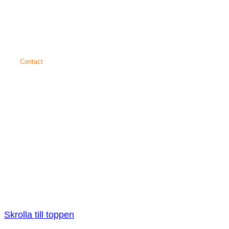
Prospekt
Dina fördelar
Certifikat
Contact
SAICOS
COLOUR GmbH
Carl-Zeiss-Straße 3
48336 Sassenberg
+49 25 83 30 37 0
info@saicos.de
© 2026
SAICOS
COLOUR GmbH
Cookie-inställningar
Sekretesspolicy
Redaktionsruta
Allmänna affärsvillkor
Facebook
Xing
Youtube
Instagram
Skrolla till toppen