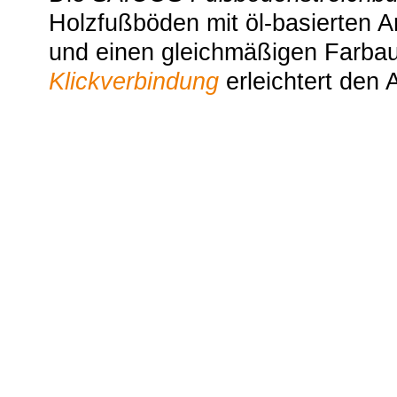
Holzfußböden mit öl-basierten A
und einen gleichmäßigen Farbau
Klickverbindung
erleichtert den 
Passende Artike
Terrassenöl H
O
2
Der ideale Schutz für eine daue
zum Produkt >
Teleskop-Stiel mit Klickverbi