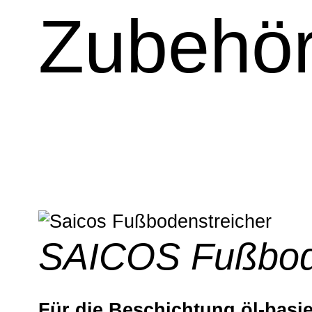
Zubehö
SAICOS Fußbode
Für die Beschichtung öl-basie