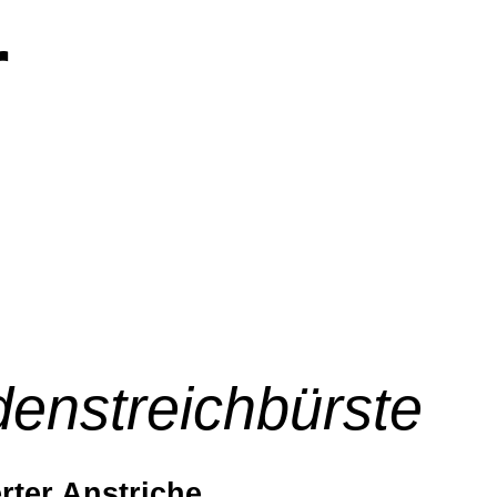
r
nstreichbürste
rter Anstriche