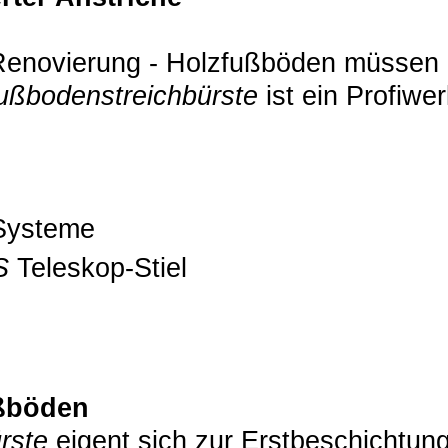
Renovierung - Holzfußböden müssen g
ßbodenstreichbürste
ist ein Profiwe
Systeme
S
Teleskop-Stiel
ußböden
rste
eigent sich zur Erstbeschichtun